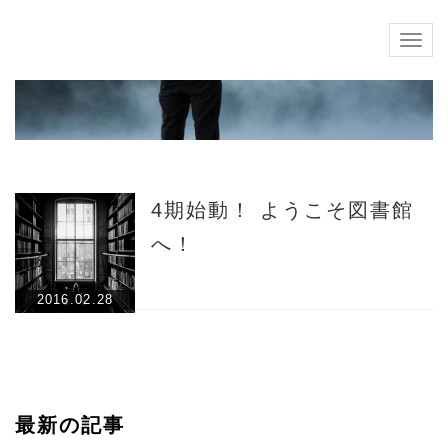
Togg
navig
4期始動！ ようこそ図書館
へ！
2016.02.28
最新の記事