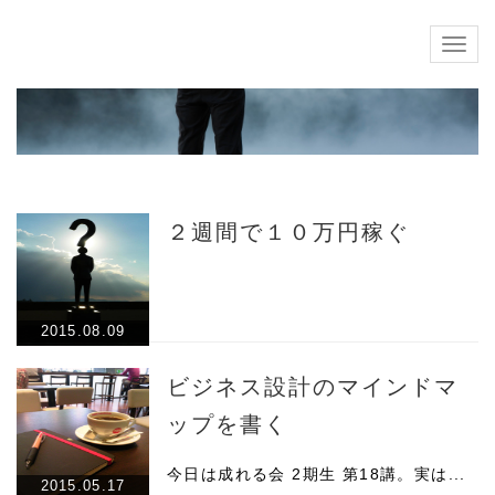
Togg
navig
２週間で１０万円稼ぐ
2015.08.09
ビジネス設計のマインドマ
ップを書く
今日は成れる会 2期生 第18講。実は...
2015.05.17