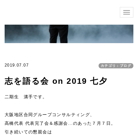
Togg
navig
2019.07.07
カテゴリ：ブログ
志を語る会 on 2019 七夕
二期生 溝手です。
大阪地区合同グループコンサルティング、
高橋代表 代表完了会＆感謝会...のあった７月７日。
引き続いての懇親会は