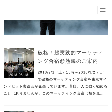
Togg
navig
破格！超実践的マーケティ
ング合宿@熱海のご案内
2018/9/1（土）13時～2018/9/2（日）
2018.08.18
で破格のマーケティング合宿を東京マイ
ンドセット実践会が企画しています。普段、人に強く勧める
ことはありませんが、このマーケティング合宿は類を見…