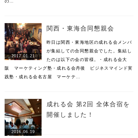
の…
関西・東海合同懇親会
昨日は関西・東海地区の成れる会メンバ
が集結しての合同懇親会でした。集結し
2017.01.21
たのは以下の会の皆様。・成れる会大
阪 マーケティング塾・成れる会丹後 ビジネスマインド実
践塾・成れる会名古屋 マーケテ…
成れる会 第2回 全体合宿を
開催しました！
2016.06.19