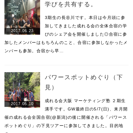
学びを共有する。
3期生の長谷川です。本日は今月頭に参
加してきました成れる会の全体合宿の学
2017.06.23
びのシェア会を開催しました◎合宿に参
加したメンバーはもちろんのこと、合宿に参加しなかったメ
ンバーも参加。合宿から早…
パワースポットめぐり（下
見）
成れる会大阪 マーケティング塾 ２期生
2017.05.10
溝手です。GW最終日の5/7(日)、来月開
催の成れる会全国合宿(@新潟)の後に開催される「パワース
ポットめぐり」の下見ツアーに参加してきました。目的地