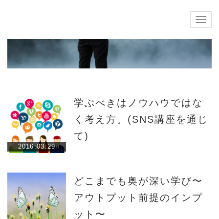
Togg
navig
学ぶべきはノウハウではな
く考え方。(SNS講座を通じ
て)
2016.03.29
どこまでも奥が深い学び〜
アウトプット前提のインプ
ット〜